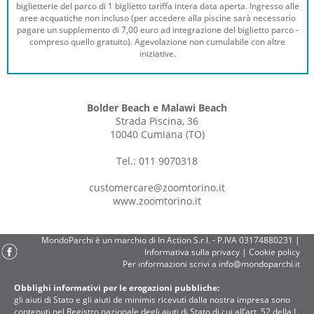
biglietterie del parco di 1 biglietto tariffa intera data aperta. Ingresso alle
aree acquatiche non incluso (per accedere alla piscine sarà necessario
pagare un supplemento di 7,00 euro ad integrazione del biglietto parco -
compreso quello gratuito). Agevolazione non cumulabile con altre
iniziative.
Bolder Beach e Malawi Beach
Strada Piscina, 36
10040 Cumiana (TO)
Tel.: 011 9070318
customercare@zoomtorino.it
www.zoomtorino.it
MondoParchi è un marchio di In Action S.r.l. - P.IVA 03174880231 |
Informativa sulla privacy
|
Cookie policy
Per informazioni scrivi a
info@mondoparchi.it
Obblighi informativi per le erogazioni pubbliche:
gli aiuti di Stato e gli aiuti de minimis ricevuti dalla nostra impresa sono
contenuti nel Registro nazionale degli aiuti di Stato di cui all’art. 52 della L.