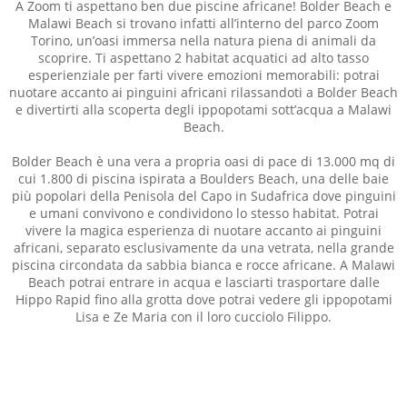
A Zoom ti aspettano ben due piscine africane! Bolder Beach e
Malawi Beach si trovano infatti all’interno del parco Zoom
Torino, un’oasi immersa nella natura piena di animali da
scoprire. Ti aspettano 2 habitat acquatici ad alto tasso
esperienziale per farti vivere emozioni memorabili: potrai
nuotare accanto ai pinguini africani rilassandoti a Bolder Beach
e divertirti alla scoperta degli ippopotami sott’acqua a Malawi
Beach.
Bolder Beach è una vera a propria oasi di pace di 13.000 mq di
cui 1.800 di piscina ispirata a Boulders Beach, una delle baie
più popolari della Penisola del Capo in Sudafrica dove pinguini
e umani convivono e condividono lo stesso habitat. Potrai
vivere la magica esperienza di nuotare accanto ai pinguini
africani, separato esclusivamente da una vetrata, nella grande
piscina circondata da sabbia bianca e rocce africane. A Malawi
Beach potrai entrare in acqua e lasciarti trasportare dalle
Hippo Rapid fino alla grotta dove potrai vedere gli ippopotami
Lisa e Ze Maria con il loro cucciolo Filippo.