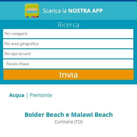
Ricerca
Acqua
| Piemonte
Bolder Beach e Malawi Beach
Cumiana (TO)