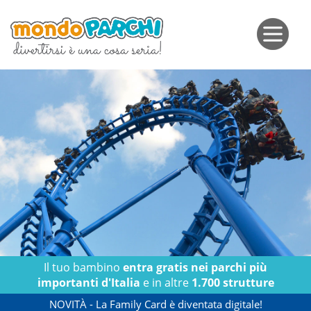
Il tuo bambino
entra gratis nei parchi più
importanti d'Italia
e in altre
1.700 strutture
NOVITÀ
- La Family Card è diventata digitale!