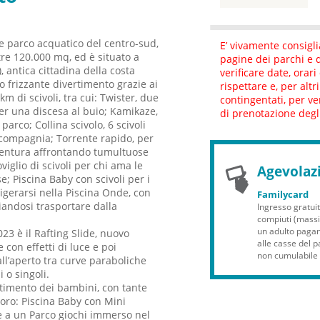
e parco acquatico del centro-sud,
E’ vivamente consigli
tre 120.000 mq, ed è situato a
pagine dei parchi e d
, antica cittadina della costa
verificare date, orar
 frizzante divertimento grazie ai
rispettare e, per altr
km di scivoli, tra cui: Twister, due
contingentati, per ve
per una discesa al buio; Kamikaze,
di prenotazione degli
 parco; Collina scivolo, 6 scivoli
n compagnia; Torrente rapido, per
vventura affrontando tumultuose
iglio di scivoli per chi ama le
Agevolaz
se; Piscina Baby con scivoli per i
frigerarsi nella Piscina Onde, con
Familycard
ciandosi trasportare dalla
Ingresso gratuit
compiuti (mass
un adulto pagant
23 è il Rafting Slide, nuovo
alle casse del 
 con effetti di luce e poi
non cumulabile 
l’aperto tra curve paraboliche
o singoli.
rtimento dei bambini, con tante
loro: Piscina Baby con Mini
re a un Parco giochi immerso nel