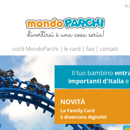
Ac
cos’è MondoParchi
|
le card
|
faq
|
contatti
Il tuo bambino
entra
importanti d'Italia
e 
NOVITÀ
La Family Card
è diventata digitale!