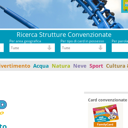
Ricerca Strutture Convenzionate
Per area geografica
Per tipo di card in possesso
Per parol
ivertimento
Acqua
Natura
Neve
Sport
Cultura 
Card convenzionate 
to