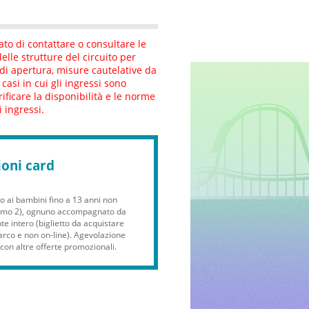
ato di contattare o consultare le
elle strutture del circuito per
i di apertura, misure cautelative da
i casi in cui gli ingressi sono
rificare la disponibilità e le norme
 ingressi.
ioni card
o ai bambini fino a 13 anni non
imo 2), ognuno accompagnato da
e intero (biglietto da acquistare
parco e non on-line). Agevolazione
con altre offerte promozionali.