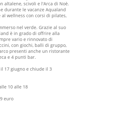
 altalene, scivoli e l'Arca di Noè.
he durante le vacanze Aqualand
 al wellness con corsi di pilates,
mmerso nel verde. Grazie al suo
land è in grado di offrire alla
empre vario e rinnovato di
cini, con giochi, balli di gruppo,
parco presenti anche un ristorante
eca e 4 punti bar.
il 17 giugno e chiude il 3
alle 10 alle 18
19 euro