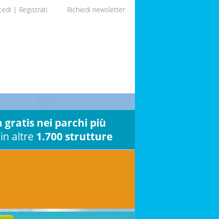
cedi
|
Registrati
Richiedi newsletter
 gratis nei parchi più
in altre
1.700 strutture