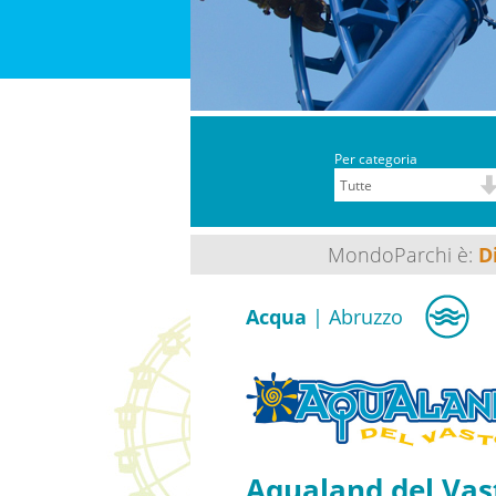
Per categoria
MondoParchi è:
D
Acqua
| Abruzzo
Aqualand del Vas