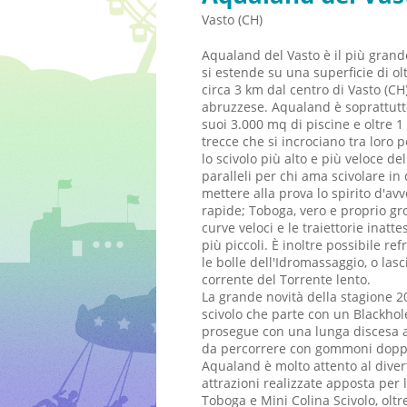
Vasto (CH)
Aqualand del Vasto è il più grand
si estende su una superficie di ol
circa 3 km dal centro di Vasto (CH)
abruzzese. Aqualand è soprattutto
suoi 3.000 mq di piscine e oltre 1 
trecce che si incrociano tra loro 
lo scivolo più alto e più veloce del
paralleli per chi ama scivolare i
mettere alla prova lo spirito d'a
rapide; Toboga, vero e proprio grov
curve veloci e le traiettorie inatte
più piccoli. È inoltre possibile re
le bolle dell'Idromassaggio, o las
corrente del Torrente lento.
La grande novità della stagione 20
scivolo che parte con un Blackhole
prosegue con una lunga discesa al
da percorrere con gommoni doppi 
Aqualand è molto attento al dive
attrazioni realizzate apposta per 
Toboga e Mini Colina Scivolo, olt