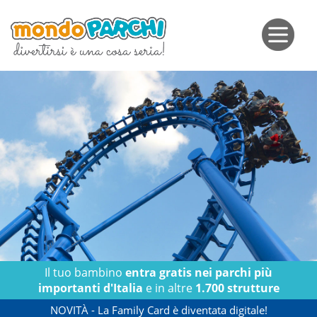
Il tuo bambino
entra gratis nei parchi più
importanti d'Italia
e in altre
1.700 strutture
NOVITÀ
- La Family Card è diventata digitale!