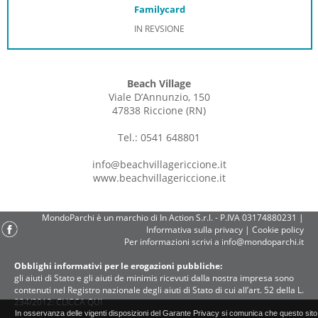
Familycard
IN REVSIONE
Beach Village
Viale D’Annunzio, 150
47838 Riccione (RN)
Tel.: 0541 648801
info@beachvillagericcione.it
www.beachvillagericcione.it
MondoParchi è un marchio di In Action S.r.l. - P.IVA 03174880231 |
Informativa sulla privacy
|
Cookie policy
Per informazioni scrivi a
info@mondoparchi.it
Obblighi informativi per le erogazioni pubbliche:
gli aiuti di Stato e gli aiuti de minimis ricevuti dalla nostra impresa sono
contenuti nel Registro nazionale degli aiuti di Stato di cui all’art. 52 della L.
234/2012:
CLICCA QUI
In osservanza delle vigenti disposizioni del Garante Privacy si comunica che questo sito