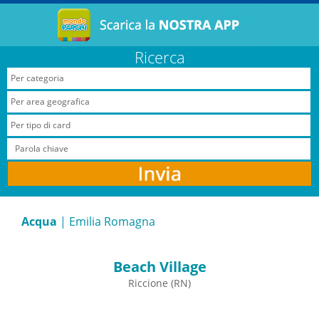
Ricerca
Acqua
| Emilia Romagna
Beach Village
Riccione (RN)