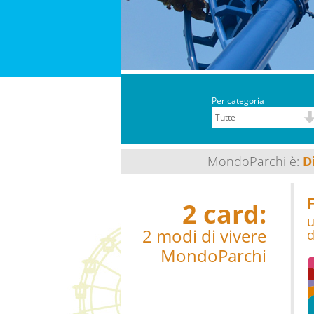
Per categoria
MondoParchi è:
D
2 card:
u
2 modi di vivere
d
MondoParchi