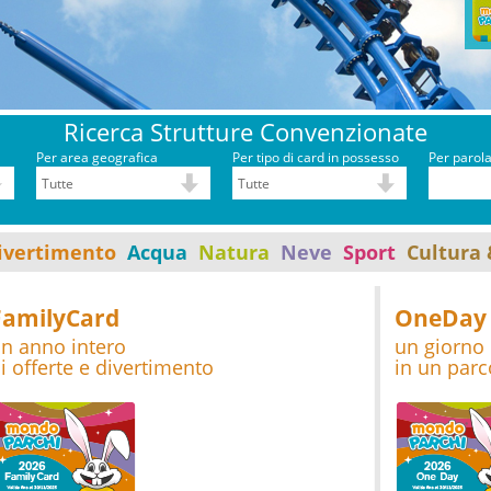
Ricerca Strutture Convenzionate
Per area geografica
Per tipo di card in possesso
Per parol
ivertimento
Acqua
Natura
Neve
Sport
Cultura 
FamilyCard
OneDay
n anno intero
un giorno 
i offerte e divertimento
in un parc