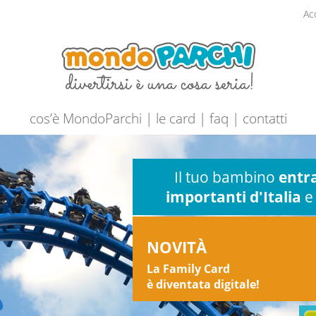
Ac
cos’è MondoParchi
|
le card
|
faq
|
contatti
Il tuo bambino
entra
importanti d'Italia
e 
NOVITÀ
La Family Card
è diventata digitale!