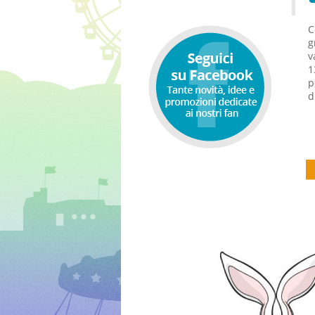
C
g
v
1
p
d