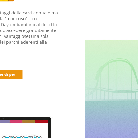
ntaggi della card annuale ma
la “monouso”: con il
e Day un bambino al di sotto
può accedere gratuitamente
ni vantaggiose) una sola
dei parchi aderenti alla