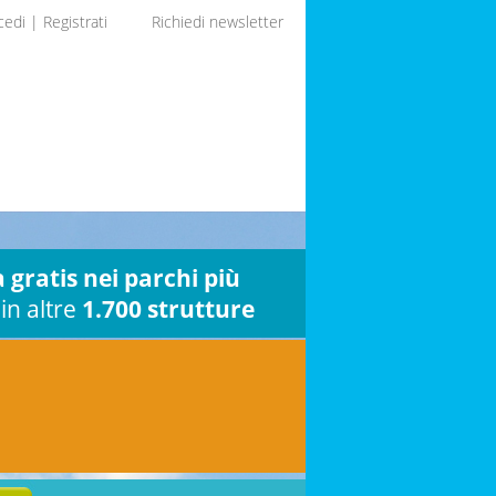
cedi
|
Registrati
Richiedi newsletter
 gratis nei parchi più
in altre
1.700 strutture